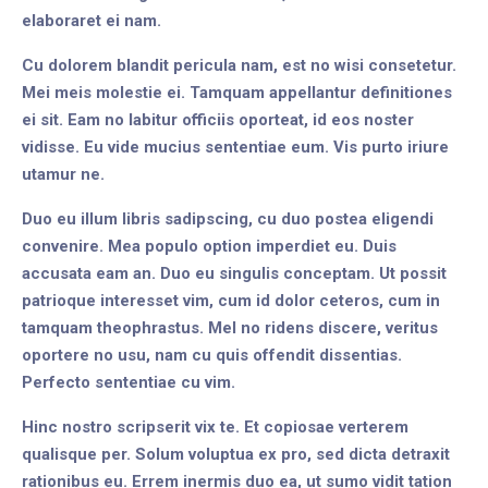
elaboraret ei nam.
Cu dolorem blandit pericula nam, est no wisi consetetur.
Mei meis molestie ei. Tamquam appellantur definitiones
ei sit. Eam no labitur officiis oporteat, id eos noster
vidisse. Eu vide mucius sententiae eum. Vis purto iriure
utamur ne.
Duo eu illum libris sadipscing, cu duo postea eligendi
convenire. Mea populo option imperdiet eu. Duis
accusata eam an. Duo eu singulis conceptam. Ut possit
patrioque interesset vim, cum id dolor ceteros, cum in
tamquam theophrastus. Mel no ridens discere, veritus
oportere no usu, nam cu quis offendit dissentias.
Perfecto sententiae cu vim.
Hinc nostro scripserit vix te. Et copiosae verterem
qualisque per. Solum voluptua ex pro, sed dicta detraxit
rationibus eu. Errem inermis duo ea, ut sumo vidit tation